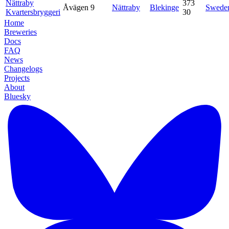
Nättraby
373
Åvägen 9
Nättraby
Blekinge
Swede
Kvartersbryggeri
30
Home
Breweries
Docs
FAQ
News
Changelogs
Projects
About
Bluesky