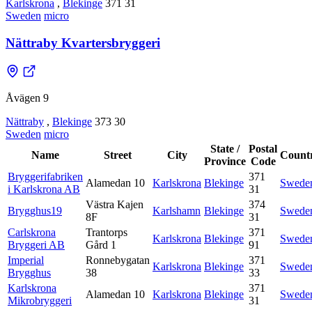
Karlskrona
,
Blekinge
371 31
Sweden
micro
Nättraby Kvartersbryggeri
Åvägen 9
Nättraby
,
Blekinge
373 30
Sweden
micro
State /
Postal
Name
Street
City
Count
Province
Code
Bryggerifabriken
371
Alamedan 10
Karlskrona
Blekinge
Swede
i Karlskrona AB
31
Västra Kajen
374
Brygghus19
Karlshamn
Blekinge
Swede
8F
31
Carlskrona
Trantorps
371
Karlskrona
Blekinge
Swede
Bryggeri AB
Gård 1
91
Imperial
Ronnebygatan
371
Karlskrona
Blekinge
Swede
Brygghus
38
33
Karlskrona
371
Alamedan 10
Karlskrona
Blekinge
Swede
Mikrobryggeri
31