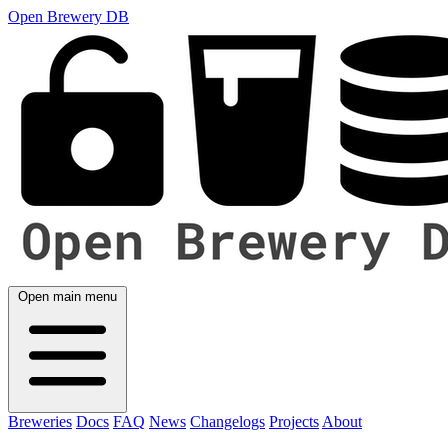
Open Brewery DB
Open main menu
Breweries
Docs
FAQ
News
Changelogs
Projects
About