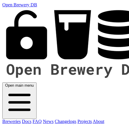
Open Brewery DB
Open main menu
Breweries
Docs
FAQ
News
Changelogs
Projects
About