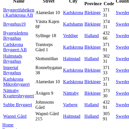
Name
Street
City
Count
Province
Code
Bryggerifabriken
371
Alamedan 10
Karlskrona
Blekinge
Swede
i Karlskrona AB
31
Västra Kajen
374
Brygghus19
Karlshamn
Blekinge
Swede
8F
31
Byaregårdens
432
Syllinge 18
Veddige
Halland
Swede
Brygghus
66
Carlskrona
Trantorps
371
Karlskrona
Blekinge
Swede
Bryggeri AB
Gård 1
91
Halmstads
302
Slottsmöllan
Halmstad
Halland
Swede
Brygghus
31
Imperial
Ronnebygatan
371
Karlskrona
Blekinge
Swede
Brygghus
38
33
Karlskrona
371
Alamedan 10
Karlskrona
Blekinge
Swede
Mikrobryggeri
31
Nättraby
373
Åvägen 9
Nättraby
Blekinge
Swede
Kvartersbryggeri
30
Johnssons
432
Subbe Bryggeri
Varberg
Halland
Swede
Gård
91
Wapnö Gård
305
Wapnö Gård
Halmstad
Halland
Swede
215
91
Home