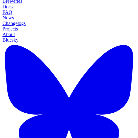
Breweries
Docs
FAQ
News
Changelogs
Projects
About
Bluesky