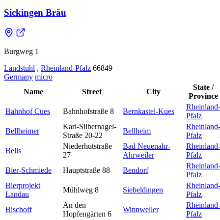
Sickingen Bräu
Burgweg 1
Landstuhl
,
Rheinland-Pfalz
66849
Germany
micro
State /
Name
Street
City
Province
Rheinland
Bahnhof Cues
Bahnhofstraße 8
Bernkastel-Kues
Pfalz
Karl-Silbernagel-
Rheinland
Bellheimer
Bellheim
Straße 20-22
Pfalz
Niederhutstraße
Bad Neuenahr-
Rheinland
Bells
27
Ahrweiler
Pfalz
Rheinland
Bier-Schmiede
Hauptstraße 88
Bendorf
Pfalz
Bierprojekt
Rheinland
Mühlweg 8
Siebeldingen
Landau
Pfalz
An den
Rheinland
Bischoff
Winnweiler
Hopfengärten 6
Pfalz