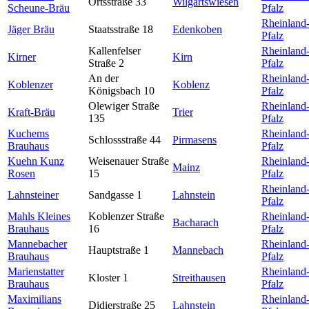
Ortsstraße 33
Wilgartswiesen
Scheune-Bräu
Pfalz
Rheinland
Jäger Bräu
Staatsstraße 18
Edenkoben
Pfalz
Kallenfelser
Rheinland
Kirner
Kirn
Straße 2
Pfalz
An der
Rheinland
Koblenzer
Koblenz
Königsbach 10
Pfalz
Olewiger Straße
Rheinland
Kraft-Bräu
Trier
135
Pfalz
Kuchems
Rheinland
Schlossstraße 44
Pirmasens
Brauhaus
Pfalz
Kuehn Kunz
Weisenauer Straße
Rheinland
Mainz
Rosen
15
Pfalz
Rheinland
Lahnsteiner
Sandgasse 1
Lahnstein
Pfalz
Mahls Kleines
Koblenzer Straße
Rheinland
Bacharach
Brauhaus
16
Pfalz
Mannebacher
Rheinland
Hauptstraße 1
Mannebach
Brauhaus
Pfalz
Marienstatter
Rheinland
Kloster 1
Streithausen
Brauhaus
Pfalz
Maximilians
Rheinland
Didierstraße 25
Lahnstein