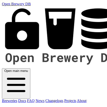
Open Brewery DB
Open main menu
Breweries
Docs
FAQ
News
Changelogs
Projects
About