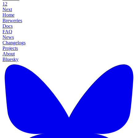
1
2
Next
Home
Breweries
Docs
FAQ
News
Changelogs
Projects
About
Bluesky