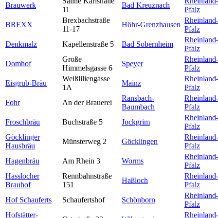
Saline Karlshalle
Rheinland
Brauwerk
Bad Kreuznach
11
Pfalz
Brexbachstraße
Rheinland
BREXX
Höhr-Grenzhausen
11-17
Pfalz
Rheinland
Denkmalz
Kapellenstraße 5
Bad Sobernheim
Pfalz
Große
Rheinland
Domhof
Speyer
Himmelsgasse 6
Pfalz
Weißliliengasse
Rheinland
Eisgrub-Bräu
Mainz
1A
Pfalz
Ransbach-
Rheinland
Fohr
An der Brauerei
Baumbach
Pfalz
Rheinland
Froschbräu
Buchstraße 5
Jockgrim
Pfalz
Göcklinger
Rheinland
Münsterweg 2
Göcklingen
Hausbräu
Pfalz
Rheinland
Hagenbräu
Am Rhein 3
Worms
Pfalz
Hasslocher
Rennbahnstraße
Rheinland
Haßloch
Brauhof
151
Pfalz
Rheinland
Hof Schauferts
Schaufertshof
Schönborn
Pfalz
Hofstätter-
Rheinland