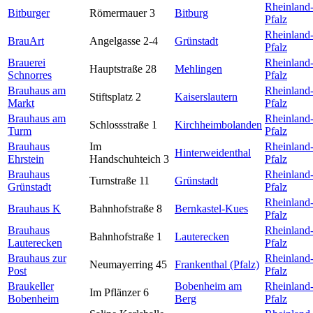
Rheinland
Bitburger
Römermauer 3
Bitburg
Pfalz
Rheinland
BrauArt
Angelgasse 2-4
Grünstadt
Pfalz
Brauerei
Rheinland
Hauptstraße 28
Mehlingen
Schnorres
Pfalz
Brauhaus am
Rheinland
Stiftsplatz 2
Kaiserslautern
Markt
Pfalz
Brauhaus am
Rheinland
Schlossstraße 1
Kirchheimbolanden
Turm
Pfalz
Brauhaus
Im
Rheinland
Hinterweidenthal
Ehrstein
Handschuhteich 3
Pfalz
Brauhaus
Rheinland
Turnstraße 11
Grünstadt
Grünstadt
Pfalz
Rheinland
Brauhaus K
Bahnhofstraße 8
Bernkastel-Kues
Pfalz
Brauhaus
Rheinland
Bahnhofstraße 1
Lauterecken
Lauterecken
Pfalz
Brauhaus zur
Rheinland
Neumayerring 45
Frankenthal (Pfalz)
Post
Pfalz
Braukeller
Bobenheim am
Rheinland
Im Pflänzer 6
Bobenheim
Berg
Pfalz