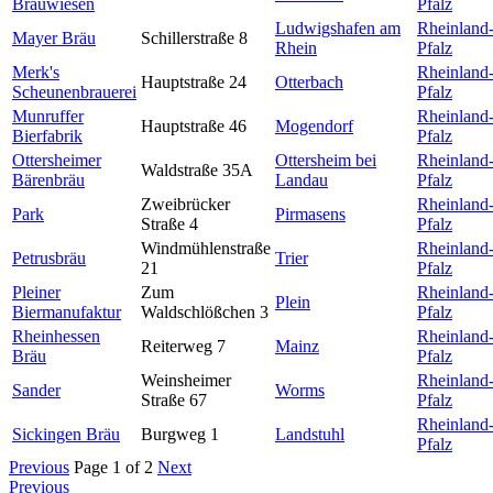
Brauwiesen
Pfalz
Ludwigshafen am
Rheinland
Mayer Bräu
Schillerstraße 8
Rhein
Pfalz
Merk's
Rheinland
Hauptstraße 24
Otterbach
Scheunenbrauerei
Pfalz
Munruffer
Rheinland
Hauptstraße 46
Mogendorf
Bierfabrik
Pfalz
Ottersheimer
Ottersheim bei
Rheinland
Waldstraße 35A
Bärenbräu
Landau
Pfalz
Zweibrücker
Rheinland
Park
Pirmasens
Straße 4
Pfalz
Windmühlenstraße
Rheinland
Petrusbräu
Trier
21
Pfalz
Pleiner
Zum
Rheinland
Plein
Biermanufaktur
Waldschlößchen 3
Pfalz
Rheinhessen
Rheinland
Reiterweg 7
Mainz
Bräu
Pfalz
Weinsheimer
Rheinland
Sander
Worms
Straße 67
Pfalz
Rheinland
Sickingen Bräu
Burgweg 1
Landstuhl
Pfalz
Previous
Page 1 of 2
Next
Previous