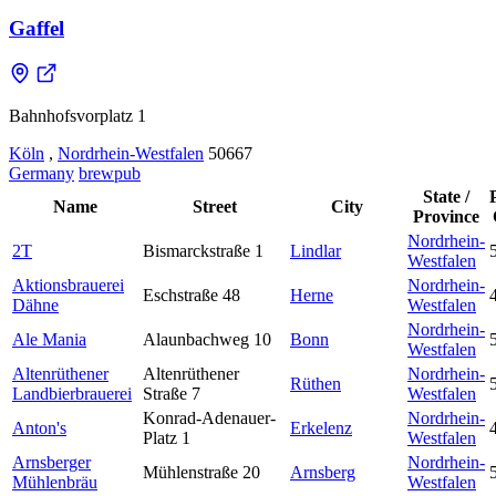
Gaffel
Bahnhofsvorplatz 1
Köln
,
Nordrhein-Westfalen
50667
Germany
brewpub
State /
Name
Street
City
Province
Nordrhein-
2T
Bismarckstraße 1
Lindlar
Westfalen
Aktionsbrauerei
Nordrhein-
Eschstraße 48
Herne
Dähne
Westfalen
Nordrhein-
Ale Mania
Alaunbachweg 10
Bonn
Westfalen
Altenrüthener
Altenrüthener
Nordrhein-
Rüthen
Landbierbrauerei
Straße 7
Westfalen
Konrad-Adenauer-
Nordrhein-
Anton's
Erkelenz
Platz 1
Westfalen
Arnsberger
Nordrhein-
Mühlenstraße 20
Arnsberg
Mühlenbräu
Westfalen