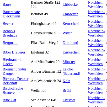
Berliner Straße 122-
Nordrhein-
Barre
Lübbecke
124
Westfalen
Bauerncafe
Nordrhein-
Isendorf 49
Emsdetten
Dieckmann
Westfalen
Nordrhein-
Becker
Ehringhausen 65
Remscheid
Westfalen
Benno's
Nordrhein-
Hammerstraße 4
Witten
Brauhaus
Westfalen
Nordrhein-
Bergmann
Elias-Bahn-Weg 2
Dortmund
Westfalen
Nordrhein-
Biber Brauerei
Eifelring 32
Euskirchen
Westfalen
Bierbrauerei
Nordrhein-
Am Mittelhafen 20
Münster
Dackel
Westfalen
Biermanufaktur
Eslohe
Nordrhein-
An der Bümmert 32
Dangel
(Sauerland)
Westfalen
Birreria - Deuxer
Nordrhein-
Am Weidenbach 24
Köln
Botschaft
Westfalen
Bischoff'sche
Nordrhein-
Weilerhof
Brühl
Brauerei
Westfalen
Nordrhein-
Blue Cat
Schloßstraße 6-8
Erftstadt
Westfalen