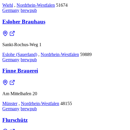
Wiehl
,
Nordrhein-Westfalen
51674
Germany
brewpub
Esloher Brauhaus
Sankt-Rochus-Weg 1
Eslohe (Sauerland)
,
Nordrhein-Westfalen
59889
Germany
brewpub
Finne Brauerei
Am Mittelhafen 20
Münster
,
Nordrhein-Westfalen
48155
Germany
brewpub
Flurschütz