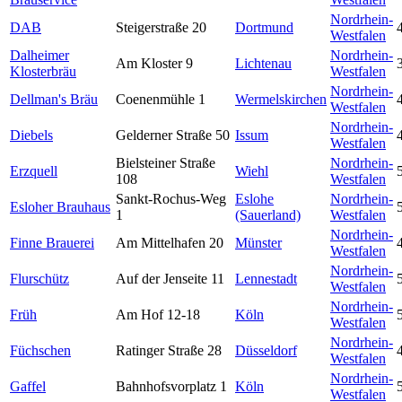
Nordrhein-
DAB
Steigerstraße 20
Dortmund
Westfalen
Dalheimer
Nordrhein-
Am Kloster 9
Lichtenau
Klosterbräu
Westfalen
Nordrhein-
Dellman's Bräu
Coenenmühle 1
Wermelskirchen
Westfalen
Nordrhein-
Diebels
Gelderner Straße 50
Issum
Westfalen
Bielsteiner Straße
Nordrhein-
Erzquell
Wiehl
108
Westfalen
Sankt-Rochus-Weg
Eslohe
Nordrhein-
Esloher Brauhaus
1
(Sauerland)
Westfalen
Nordrhein-
Finne Brauerei
Am Mittelhafen 20
Münster
Westfalen
Nordrhein-
Flurschütz
Auf der Jenseite 11
Lennestadt
Westfalen
Nordrhein-
Früh
Am Hof 12-18
Köln
Westfalen
Nordrhein-
Füchschen
Ratinger Straße 28
Düsseldorf
Westfalen
Nordrhein-
Gaffel
Bahnhofsvorplatz 1
Köln
Westfalen