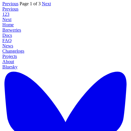
Previous
Page 1 of 3
Next
Previous
1
2
3
Next
Home
Breweries
Docs
FAQ
News
Changelogs
Projects
About
Bluesky