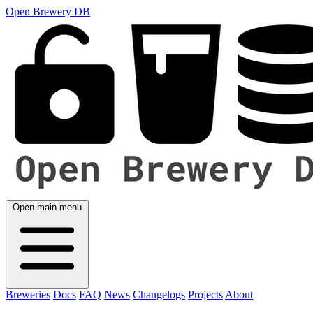
Open Brewery DB
Open main menu
Breweries
Docs
FAQ
News
Changelogs
Projects
About