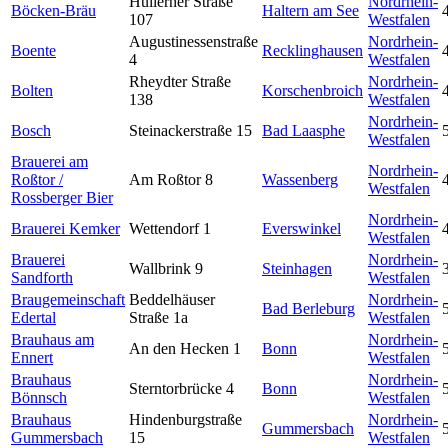
Hullerner Straße
Nordrhein-
Böcken-Bräu
Haltern am See
107
Westfalen
Augustinessenstraße
Nordrhein-
Boente
Recklinghausen
4
Westfalen
Rheydter Straße
Nordrhein-
Bolten
Korschenbroich
138
Westfalen
Nordrhein-
Bosch
Steinackerstraße 15
Bad Laasphe
Westfalen
Brauerei am
Nordrhein-
Roßtor /
Am Roßtor 8
Wassenberg
Westfalen
Rossberger Bier
Nordrhein-
Brauerei Kemker
Wettendorf 1
Everswinkel
Westfalen
Brauerei
Nordrhein-
Wallbrink 9
Steinhagen
Sandforth
Westfalen
Braugemeinschaft
Beddelhäuser
Nordrhein-
Bad Berleburg
Edertal
Straße 1a
Westfalen
Brauhaus am
Nordrhein-
An den Hecken 1
Bonn
Ennert
Westfalen
Brauhaus
Nordrhein-
Sterntorbrücke 4
Bonn
Bönnsch
Westfalen
Brauhaus
Hindenburgstraße
Nordrhein-
Gummersbach
Gummersbach
15
Westfalen