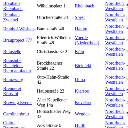
Brauhaus
Nordrhein-
Wilhelmsplatz 1
Rheinbach
Rheinbach
Westfalen
Brauhaus
Nordrhein-
Ulricherstraße 24
Soest
Zwiebel
Westfalen
Nordrhein-
Brauhof Wilshaus
Baumstraße 46
Hamm
Westfalen
Friedrich-Wilhelm-
Voerde
Nordrhein-
Brauproject 777
Straße 48
(Niederrhein)
Westfalen
Nordrhein-
Braustelle
Christianstraße 2
Köln
Westfalen
Braustube
Brockhagener
Nordrhein-
Bielefelder
Bielefeld
Straße 22
Westfalen
Biermanufactur
Otto-Hahn-Straße
Nordrhein-
Brauzwerg
Unna
42
Westfalen
Brennerei
Nordrhein-
Hauptstraße 23
Kierspe
Rönsahl
Westfalen
Alter Kapellener
Nordrhein-
Brewing Events
Kevelaer
Weg 14a
Westfalen
Dörnschlader Weg
Nordrhein-
Carolinenbräu
Wenden
33
Westfalen
Coltro
Nordrhein-
Aok-Straße 6
Hürth
Brauservice
Westfalen