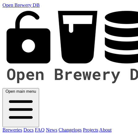
Open Brewery DB
Open main menu
Breweries
Docs
FAQ
News
Changelogs
Projects
About