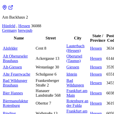
Am Backhaus 2
Hünfeld
,
Hessen
36088
Germany
brewpub
State /
Post
Name
Street
City
Province
Cod
Lauterbach
Alsfelder
Cent 8
Hessen
363
(Hessen)
Alt Oberurseler
Oberursel
Ackergasse 13
Hessen
614
Brauhaus
(Taunus)
Alt-Giessen
Westanlage 30
Giessen
Hessen
353
Alte Feuerwache
Schulgasse 6
Idstein
Hessen
655
Bad Wildunger
Frankenberger
Bad
Hessen
345
Brauhaus
Straße 2
Wildungen
Hanauer
Frankfurt am
Bier Hannes
Hessen
603
Landstraße 568
Main
Biermanufaktur
Rotenburg an
Obertor 7
Hessen
361
Rotenburg
der Fulda
Frankfurt am
Binding
Wallstraße 13
Hessen
605