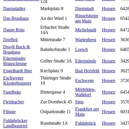
124
Darmstädter
Marktplatz 8
Darmstadt
Hessen
642
Rüsselsheim
Das Brauhaus
An der Wied 1
Hessen
654
am Main
Erbacher Straße
Daum Bräu
Michelstadt
Hessen
647
14A
Dorfbrä
Mittelstraße 7
Wartenberg
Hessen
363
Drayß Back &
Bahnhofstraße 1
Lorsch
Hessen
646
Brauhaus
Edermünder
Grifter Straße 3A
Edermünde
Hessen
342
Brauscheune
Engelhardt Bier
Kirchplatz 9
Bad Hersfeld
Hessen
362
Eschweger
Thüringer Straße
Eschwege
Hessen
372
Klosterbrauerei
19
Mörfelden-
Faselbräu
Hintergasse 4
Hessen
645
Walldorf
Fleisbacher
Zur Dornheck 45
Sinn
Hessen
357
Frankfurt am
Flügge
Ostparkstraße 11
Hessen
603
Main
Fuldabrücker
Rundstraße 1A
Fuldabrück
Hessen
342
Landbrauerei