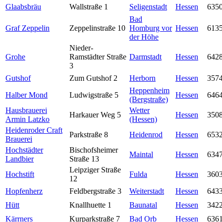
Glaabsbräu
Wallstraße 1
Seligenstadt
Hessen
635
Bad
Graf Zeppelin
Zeppelinstraße 10
Homburg vor
Hessen
613
der Höhe
Nieder-
Grohe
Ramstädter Straße
Darmstadt
Hessen
642
3
Gutshof
Zum Gutshof 2
Herborn
Hessen
357
Heppenheim
Halber Mond
Ludwigstraße 5
Hessen
646
(Bergstraße)
Hausbrauerei
Wetter
Harkauer Weg 5
Hessen
350
Armin Latzko
(Hessen)
Heidenroder Craft
Parkstraße 8
Heidenrod
Hessen
653
Brauerei
Hochstädter
Bischofsheimer
Maintal
Hessen
634
Landbier
Straße 13
Leipziger Straße
Hochstift
Fulda
Hessen
360
12
Hopfenherz
Feldbergstraße 3
Weiterstadt
Hessen
643
Hütt
Knallhuette 1
Baunatal
Hessen
342
Kärrners
Kurparkstraße 7
Bad Orb
Hessen
636