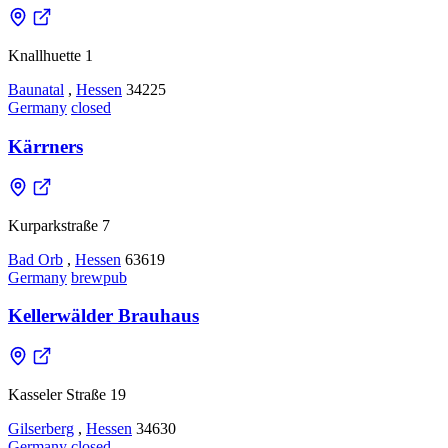
Knallhuette 1
Baunatal
,
Hessen
34225
Germany
closed
Kärrners
Kurparkstraße 7
Bad Orb
,
Hessen
63619
Germany
brewpub
Kellerwälder Brauhaus
Kasseler Straße 19
Gilserberg
,
Hessen
34630
Germany
closed