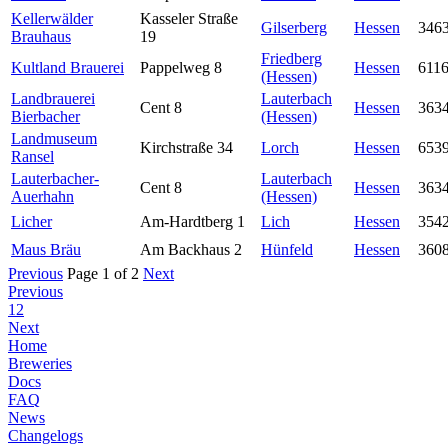
Kellerwälder
Kasseler Straße
Gilserberg
Hessen
346
Brauhaus
19
Friedberg
Kultland Brauerei
Pappelweg 8
Hessen
611
(Hessen)
Landbrauerei
Lauterbach
Cent 8
Hessen
363
Bierbacher
(Hessen)
Landmuseum
Kirchstraße 34
Lorch
Hessen
653
Ransel
Lauterbacher-
Lauterbach
Cent 8
Hessen
363
Auerhahn
(Hessen)
Licher
Am-Hardtberg 1
Lich
Hessen
354
Maus Bräu
Am Backhaus 2
Hünfeld
Hessen
360
Previous
Page 1 of 2
Next
Previous
1
2
Next
Home
Breweries
Docs
FAQ
News
Changelogs