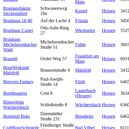
Main
Bramanufaktur
Schwanenweg
Kassel
Hessen
341
Steckenpferd
19a
Brauhaus 18·80
Auf der Lache 4
Fritzlar
Hessen
345
Otto-Suhr-Ring
Brauhaus Castel
Wiesbaden
Hessen
552
27
Brauhaus
Michelsrombacher
Michelsrombacher
Fulda
Hessen
360
Straße 51
Wald
Frankfurt am
Braustil
Oeder Weg 57
Hessen
603
Main
BrauWerkstatt
Brauereistraße 9
Malsfeld
Hessen
343
Malsfeld
Paul-Joseph-
Brewers Fantasy
Fürth
Hessen
646
Straße 14
Lauterbach
Burgbrauerei
Cent 8
Hessen
363
(Hessen)
Bürgerbräu
Schloßstraße 8
Wächtersbach
Hessen
636
Wächtersbach
Darmstädter
Burggraf Bräu
Bensheim
Hessen
646
Straße 231
Friedberger Straße
CraftBrauSchmiede
Bad Vilbel
Hessen
611