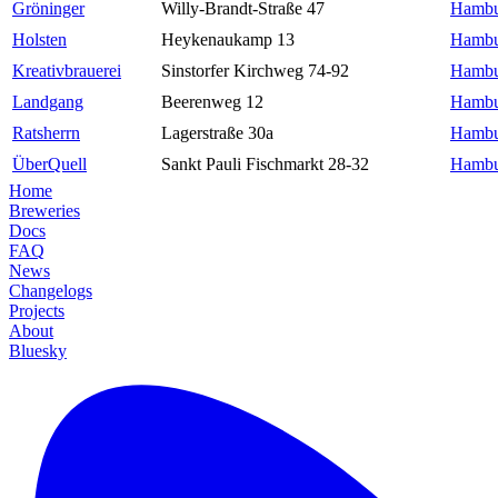
Gröninger
Willy-Brandt-Straße 47
Hambu
Holsten
Heykenaukamp 13
Hambu
Kreativbrauerei
Sinstorfer Kirchweg 74-92
Hambu
Landgang
Beerenweg 12
Hambu
Ratsherrn
Lagerstraße 30a
Hambu
ÜberQuell
Sankt Pauli Fischmarkt 28-32
Hambu
Home
Breweries
Docs
FAQ
News
Changelogs
Projects
About
Bluesky