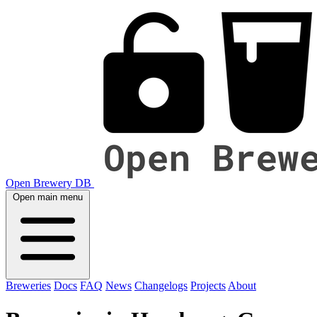
Open Brewery DB
Open main menu
Breweries
Docs
FAQ
News
Changelogs
Projects
About