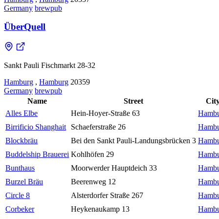
Germany
brewpub
ÜberQuell
Sankt Pauli Fischmarkt 28-32
Hamburg
,
Hamburg
20359
Germany
brewpub
Name
Street
Cit
Alles Elbe
Hein-Hoyer-Straße 63
Hambu
Birrificio Shanghait
Schaeferstraße 26
Hambu
Blockbräu
Bei den Sankt Pauli-Landungsbrücken 3
Hambu
Buddelship Brauerei
Kohlhöfen 29
Hambu
Bunthaus
Moorwerder Hauptdeich 33
Hambu
Burzel Bräu
Beerenweg 12
Hambu
Circle 8
Alsterdorfer Straße 267
Hambu
Corbeker
Heykenaukamp 13
Hambu