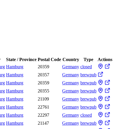
y
State / Province
Postal Code
Country
Type
Actions
rg
Hamburg
20359
Germany
closed
rg
Hamburg
20357
Germany
brewpub
rg
Hamburg
20359
Germany
brewpub
rg
Hamburg
20355
Germany
brewpub
rg
Hamburg
21109
Germany
brewpub
rg
Hamburg
22761
Germany
brewpub
rg
Hamburg
22297
Germany
closed
rg
Hamburg
21147
Germany
brewpub