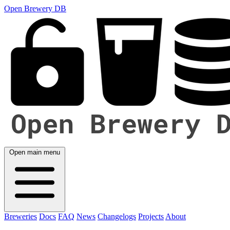
Open Brewery DB
Open main menu
Breweries
Docs
FAQ
News
Changelogs
Projects
About