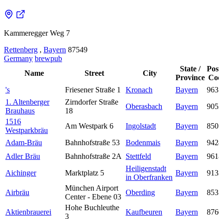
Kammeregger Weg 7
Rettenberg
,
Bayern
87549
Germany
brewpub
State /
Pos
Name
Street
City
Province
Co
's
Friesener Straße 1
Kronach
Bayern
963
1. Altenberger
Zirndorfer Straße
Oberasbach
Bayern
905
Brauhaus
18
1516
Am Westpark 6
Ingolstadt
Bayern
850
Westparkbräu
Adam-Bräu
Bahnhofstraße 53
Bodenmais
Bayern
942
Adler Bräu
Bahnhofstraße 2A
Stettfeld
Bayern
961
Heiligenstadt
Aichinger
Marktplatz 5
Bayern
913
in Oberfranken
München Airport
Airbräu
Oberding
Bayern
853
Center - Ebene 03
Hohe Buchleuthe
Aktienbrauerei
Kaufbeuren
Bayern
876
3