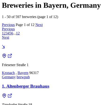
Breweries in Bayern, Germany
1 - 50 of 597 breweries (page 1 of 12)
Previous
Page 1 of 12
Next
Previous
1
2
3
4
5
6
...
12
Next
's
Friesener Straße 1
Kronach
,
Bayern
96317
Germany
brewpub
1. Altenberger Brauhaus
Zirndorfer Straße 18