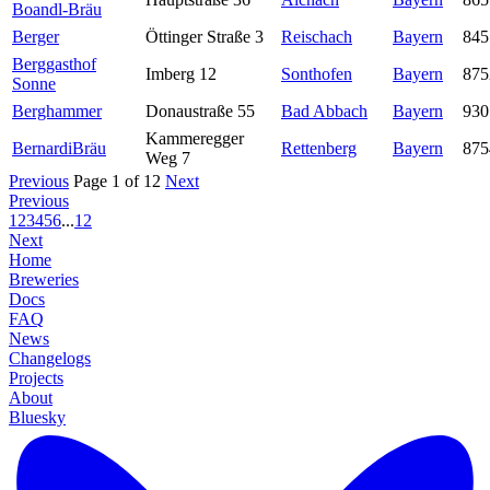
Boandl-Bräu
Berger
Öttinger Straße 3
Reischach
Bayern
845
Berggasthof
Imberg 12
Sonthofen
Bayern
875
Sonne
Berghammer
Donaustraße 55
Bad Abbach
Bayern
930
Kammeregger
BernardiBräu
Rettenberg
Bayern
875
Weg 7
Previous
Page 1 of 12
Next
Previous
1
2
3
4
5
6
...
12
Next
Home
Breweries
Docs
FAQ
News
Changelogs
Projects
About
Bluesky