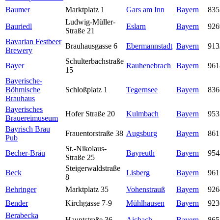
Baumer
Marktplatz 1
Gars am Inn
Bayern
835
Ludwig-Müller-
Bauriedl
Eslarn
Bayern
926
Straße 21
Bavarian Festbeer
Brauhausgasse 6
Ebermannstadt
Bayern
913
Brewery
Schulterbachstraße
Bayer
Rauhenebrach
Bayern
961
15
Bayerische-
Böhmische
Schloßplatz 1
Tegernsee
Bayern
836
Brauhaus
Bayerisches
Hofer Straße 20
Kulmbach
Bayern
953
Brauereimuseum
Bayrisch Brau
Frauentorstraße 38
Augsburg
Bayern
861
Pub
St.-Nikolaus-
Becher-Bräu
Bayreuth
Bayern
954
Straße 25
Steigerwaldstraße
Beck
Lisberg
Bayern
961
8
Behringer
Marktplatz 35
Vohenstrauß
Bayern
926
Bender
Kirchgasse 7-9
Mühlhausen
Bayern
923
Berabecka
Hauptstraße 36
Aichach
Bayern
865