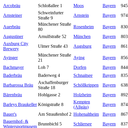
Arcobräu
Schloßallee 1
Moos
Bayern
945
Schweinfurter
Arnsteiner
Arnstein
Bayern
974
Straße 9
Münchener Straße
Auerbräu
Rosenheim
Bayern
830
80
Augustiner
Arnulfstraße 52
München
Bayern
803
Auxburg City
Ulmer Straße 43
Augsburg
Bayern
861
Brewery
Münchener Straße
Ayinger
Aying
Bayern
856
21
Bachmayer
Loh 7
Dorfen
Bayern
844
Baderbräu
Baderweg 4
Schnaitsee
Bayern
835
Aschaffenburger
Barbarossa Bräu
Schöllkrippen
Bayern
638
Straße 18
Bärenbräu
Hohlgasse 2
Holzheim
Bayern
892
Kempten
Barleys Braukeller
Königstraße 8
Bayern
874
(Allgäu)
Bauer's
Am Straußenhof 2
Hohenaltheim
Bayern
867
Bauernhof- &
Brunnbichl 5
Schliersee
Bayern
837
Wintersportmusem