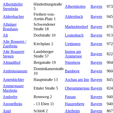
Albertshöfer
Hindenburgstraße
Albertshofen
Bayern
973
Sternbräu
5
Freiherr-von-
Aldersbacher
Aldersbach
Bayern
945
Aretin-Platz 1
Allgäuer
Schwendener
Marktoberdorf
Bayern
876
Brauhaus
Straße 18
Alt
Dorfstraße 10
Leutenbach
Bayern
913
Alte Brauerei /
Kirchplatz 2
Uettingen
Bayern
972
Zapfbräu
Alte Brauerei
Landsberger
Inning am
Bayern
822
Stegen
Straße 57
Ammersee
Altstadthof
Bergstraße 19
Nürnberg
Bayern
904
Dominikanerstraße
Ambräusianum
Bamberg
Bayern
960
10
Ametsbichler
Hauptstraße 13
Aschau am Inn
Bayern
845
Ammergauer
Ettaler Straße 5
Oberammergau
Bayern
824
Maxbräu
Andorfer
Rennweg 2
Passau
Bayern
940
Apostelbräu
- 13 Eben 11
Hauzenberg
Bayern
940
Appl
Schloß 2
Alerheim
Bayern
867