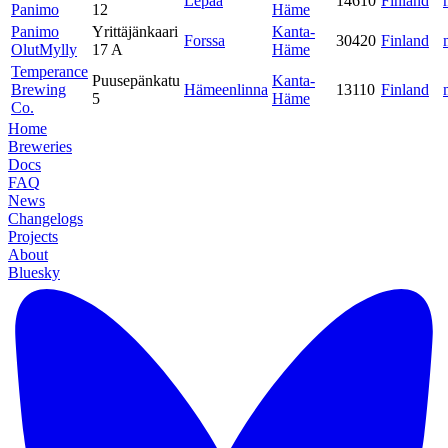
Lepaa
14610
Finland
Panimo
12
Häme
Panimo
Yrittäjänkaari
Kanta-
Forssa
30420
Finland
OlutMylly
17 A
Häme
Temperance
Puusepänkatu
Kanta-
Brewing
Hämeenlinna
13110
Finland
5
Häme
Co.
Home
Breweries
Docs
FAQ
News
Changelogs
Projects
About
Bluesky