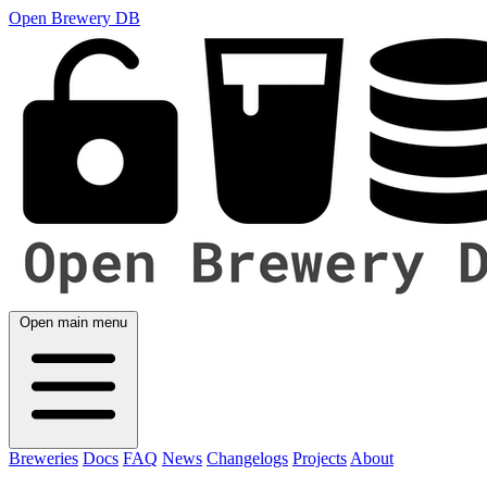
Open Brewery DB
Open main menu
Breweries
Docs
FAQ
News
Changelogs
Projects
About