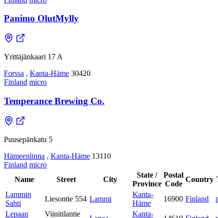
Panimo OlutMylly
Yrittäjänkaari 17 A
Forssa
,
Kanta-Häme
30420
Finland
micro
Temperance Brewing Co.
Puusepänkatu 5
Hämeenlinna
,
Kanta-Häme
13110
Finland
micro
State /
Postal
Name
Street
City
Country
Province
Code
Lammin
Kanta-
Liesontie 554
Lammi
16900
Finland
Sahti
Häme
Lepaan
Viinitilantie
Kanta-