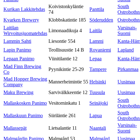
Koivistonkyläntie
South
Kurikan Lakkitehdas
Panttila
74
Ostrobothn
Kvarken Brewery
Klobbskatintie 185
Söderudden
Ostrobothn
Laitilan
Varsinais-
Limonaadikuja 4
Laitila
Wirvoitusjuomatehdas
Suomi
Lammin Sahti
Liesontie 554
Lammi
Kanta-Hä
Lapin Panimo
Teollisuustie 14 B
Rovaniemi
Lapland
Lepaan Panimo
Viinitilantie 12
Lepaa
Kanta-Hä
Mad Finn Brewing
Pyynikintie 25-29
Tampere
Pirkanmaa
Co
Mad Hopper Brewing
Mannerheimintie 55
Helsinki
Uusimaa
Company
Maku Brewing
Sarvivälkkeentie 12
Tuusula
Uusimaa
South
Mallaskosken Panimo
Vesitorninkatu 1
Seinäjoki
Ostrobothn
South
Mallaskuun Panimo
Siiriläntie 261
Lapua
Ostrobothn
Varsinais-
Mallassepät
Lietsalantie 11
Naantali
Suomi
Malmgårdin Panimo
Malmgård 53
Malmgård
Uusimaa