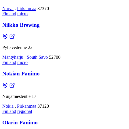
Narva
,
Pirkanmaa
37370
Finland
micro
Nilkko Brewing
Pyhävedentie 22
Mäntyharju
,
South Savo
52700
Finland
micro
Nokian Panimo
Nuijamiestentie 17
Nokia
,
Pirkanmaa
37120
Finland
regional
Olarin Panimo