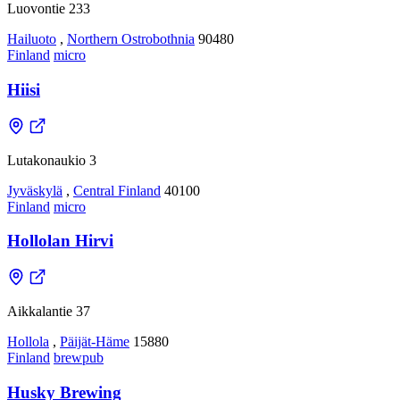
Luovontie 233
Hailuoto
,
Northern Ostrobothnia
90480
Finland
micro
Hiisi
Lutakonaukio 3
Jyväskylä
,
Central Finland
40100
Finland
micro
Hollolan Hirvi
Aikkalantie 37
Hollola
,
Päijät-Häme
15880
Finland
brewpub
Husky Brewing