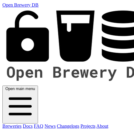
Open Brewery DB
Open main menu
Breweries
Docs
FAQ
News
Changelogs
Projects
About