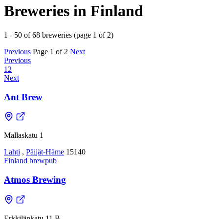
Breweries in Finland
1 - 50 of 68 breweries (page 1 of 2)
Previous
Page 1 of 2
Next
Previous
1
2
Next
Ant Brew
Mallaskatu 1
Lahti
,
Päijät-Häme
15140
Finland
brewpub
Atmos Brewing
Erkkilänkatu 11 B