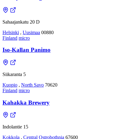
Sahaajankatu 20 D
Helsinki
,
Uusimaa
00880
Finland
micro
Iso-Kallan Panimo
Siikaranta 5
Kuopio
,
North Savo
70620
Finland
micro
Kahakka Brewery
Indolantie 15
Kokkola
,
Central Ostrobothnia
67600