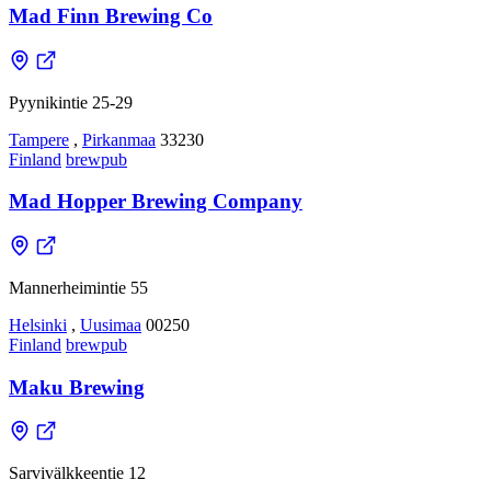
Mad Finn Brewing Co
Pyynikintie 25-29
Tampere
,
Pirkanmaa
33230
Finland
brewpub
Mad Hopper Brewing Company
Mannerheimintie 55
Helsinki
,
Uusimaa
00250
Finland
brewpub
Maku Brewing
Sarvivälkkeentie 12