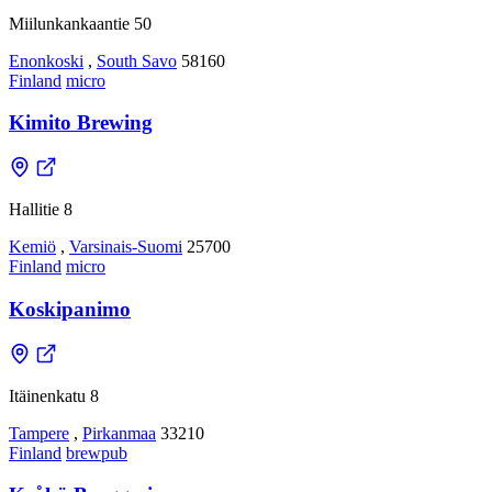
Miilunkankaantie 50
Enonkoski
,
South Savo
58160
Finland
micro
Kimito Brewing
Hallitie 8
Kemiö
,
Varsinais-Suomi
25700
Finland
micro
Koskipanimo
Itäinenkatu 8
Tampere
,
Pirkanmaa
33210
Finland
brewpub