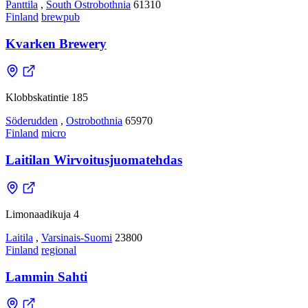
Panttila
,
South Ostrobothnia
61310
Finland
brewpub
Kvarken Brewery
Klobbskatintie 185
Söderudden
,
Ostrobothnia
65970
Finland
micro
Laitilan Wirvoitusjuomatehdas
Limonaadikuja 4
Laitila
,
Varsinais-Suomi
23800
Finland
regional
Lammin Sahti