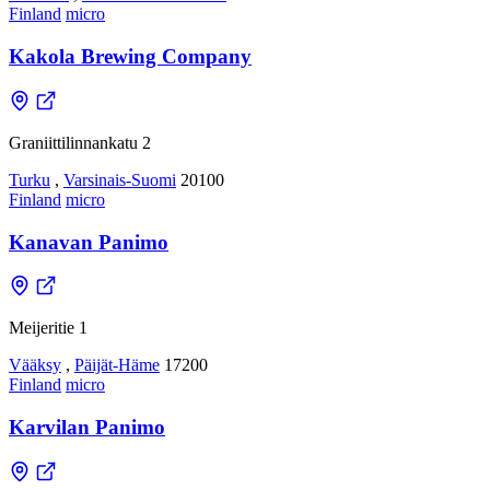
Finland
micro
Kakola Brewing Company
Graniittilinnankatu 2
Turku
,
Varsinais-Suomi
20100
Finland
micro
Kanavan Panimo
Meijeritie 1
Vääksy
,
Päijät-Häme
17200
Finland
micro
Karvilan Panimo