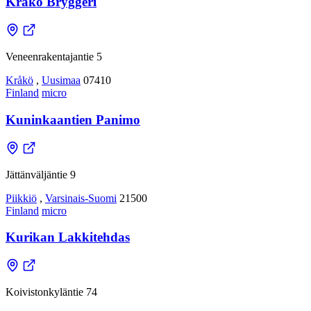
Kråkö Bryggeri
Veneenrakentajantie 5
Kråkö
,
Uusimaa
07410
Finland
micro
Kuninkaantien Panimo
Jättänväljäntie 9
Piikkiö
,
Varsinais-Suomi
21500
Finland
micro
Kurikan Lakkitehdas
Koivistonkyläntie 74