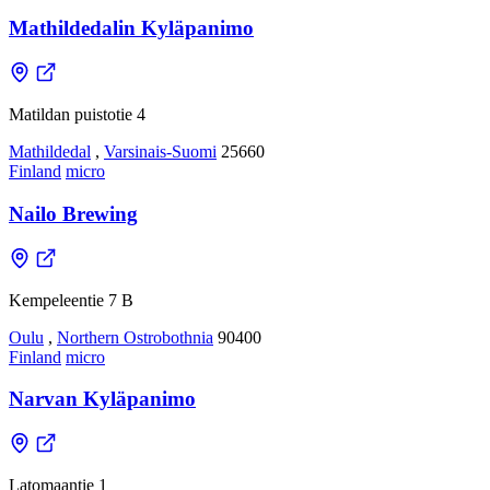
Mathildedalin Kyläpanimo
Matildan puistotie 4
Mathildedal
,
Varsinais-Suomi
25660
Finland
micro
Nailo Brewing
Kempeleentie 7 B
Oulu
,
Northern Ostrobothnia
90400
Finland
micro
Narvan Kyläpanimo
Latomaantie 1