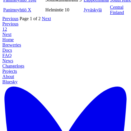
Central
Panimoyhtiö X
Helmintie 10
Jyväskylä
Finland
Previous
Page 1 of 2
Next
Previous
1
2
Next
Home
Breweries
Docs
FAQ
News
Changelogs
Projects
About
Bluesky