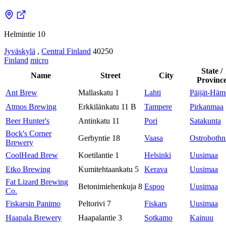
Helmintie 10
Jyväskylä
,
Central Finland
40250
Finland
micro
State /
Name
Street
City
Provinc
Ant Brew
Mallaskatu 1
Lahti
Päijät-Häm
Atmos Brewing
Erkkilänkatu 11 B
Tampere
Pirkanmaa
Beer Hunter's
Antinkatu 11
Pori
Satakunta
Bock's Corner
Gerbyntie 18
Vaasa
Ostrobothn
Brewery
CoolHead Brew
Koetilantie 1
Helsinki
Uusimaa
Etko Brewing
Kumitehtaankatu 5
Kerava
Uusimaa
Fat Lizard Brewing
Betonimiehenkuja 8
Espoo
Uusimaa
Co.
Fiskarsin Panimo
Peltorivi 7
Fiskars
Uusimaa
Haapala Brewery
Haapalantie 3
Sotkamo
Kainuu