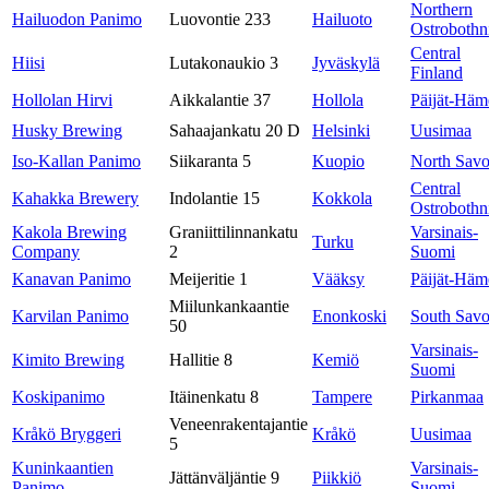
Northern
Hailuodon Panimo
Luovontie 233
Hailuoto
Ostrobothn
Central
Hiisi
Lutakonaukio 3
Jyväskylä
Finland
Hollolan Hirvi
Aikkalantie 37
Hollola
Päijät-Häm
Husky Brewing
Sahaajankatu 20 D
Helsinki
Uusimaa
Iso-Kallan Panimo
Siikaranta 5
Kuopio
North Sav
Central
Kahakka Brewery
Indolantie 15
Kokkola
Ostrobothn
Kakola Brewing
Graniittilinnankatu
Varsinais-
Turku
Company
2
Suomi
Kanavan Panimo
Meijeritie 1
Vääksy
Päijät-Häm
Miilunkankaantie
Karvilan Panimo
Enonkoski
South Sav
50
Varsinais-
Kimito Brewing
Hallitie 8
Kemiö
Suomi
Koskipanimo
Itäinenkatu 8
Tampere
Pirkanmaa
Veneenrakentajantie
Kråkö Bryggeri
Kråkö
Uusimaa
5
Kuninkaantien
Varsinais-
Jättänväljäntie 9
Piikkiö
Panimo
Suomi