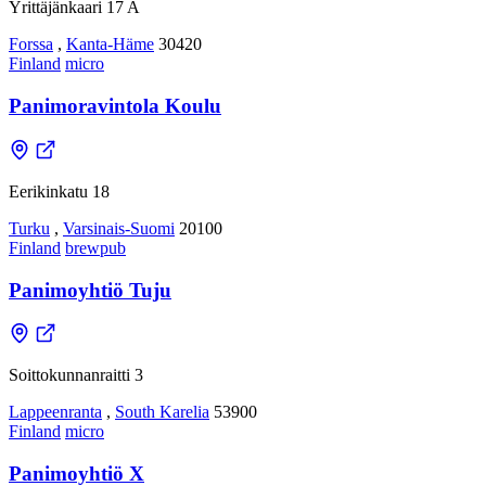
Yrittäjänkaari 17 A
Forssa
,
Kanta-Häme
30420
Finland
micro
Panimoravintola Koulu
Eerikinkatu 18
Turku
,
Varsinais-Suomi
20100
Finland
brewpub
Panimoyhtiö Tuju
Soittokunnanraitti 3
Lappeenranta
,
South Karelia
53900
Finland
micro
Panimoyhtiö X