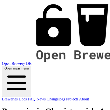
Open Brewery DB
Open main menu
Breweries
Docs
FAQ
News
Changelogs
Projects
About