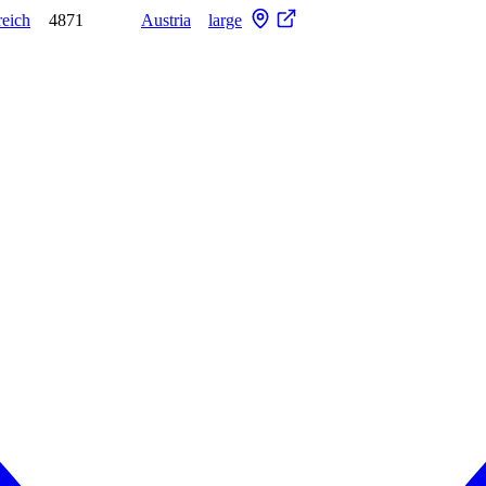
reich
4871
Austria
large