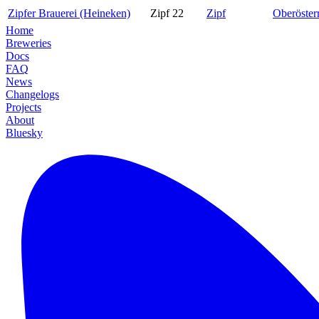
Zipfer Brauerei (Heineken)
Zipf 22
Zipf
Oberöster
Home
Breweries
Docs
FAQ
News
Changelogs
Projects
About
Bluesky