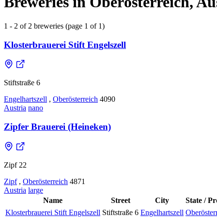
Breweries in Oberösterreich, Au
1 - 2 of 2 breweries (page 1 of 1)
Klosterbrauerei Stift Engelszell
Stiftstraße 6
Engelhartszell
,
Oberösterreich
4090
Austria
nano
Zipfer Brauerei (Heineken)
Zipf 22
Zipf
,
Oberösterreich
4871
Austria
large
Name
Street
City
State / P
Klosterbrauerei Stift Engelszell
Stiftstraße 6
Engelhartszell
Oberöster