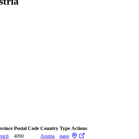
stria
rovince
Postal Code
Country
Type
Actions
reich
4090
Austria
nano